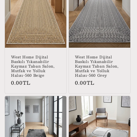
y
o
n
:
West Home Dijital
West Home Dijital
Baskılı Yıkanabilir
Baskılı Yıkanabilir
Kaymaz Taban Salon,
Kaymaz Taban Salon,
Mutfak ve Yolluk
Mutfak ve Yolluk
Halısı-560 Beige
Halısı-560 Grey
Normal
Normal
0.00TL
0.00TL
fiyat
fiyat