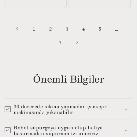
fiyat
fiyat
1
2
3
4
5
…
7
Önemli Bilgiler
30 derecede sıkma yapmadan çamaşır
makinasında yıkanabilir
Robot süpürgeye uygun olup halıya
bastırmadan süpürmenizi öneririz