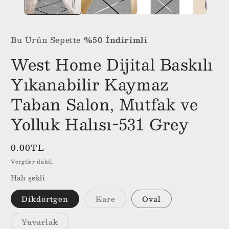
Bu Ürün Sepette
%50
İndirimli
West Home Dijital Baskılı
Yıkanabilir Kaymaz
Taban Salon, Mutfak ve
Yolluk Halısı-531 Grey
Normal
0.00TL
fiyat
Vergiler dahil.
Halı şekli
Dikdörtgen
Kare
Oval
Yuvarlak