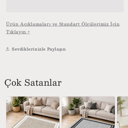
Grey
Grey
için
için
adedi
adedi
azaltın
artırın
Ürün Açıklamaları ve Standart Ölçülerimiz İçin
Tıklayın >
Sevdiklerinizle Paylaşın
Çok Satanlar